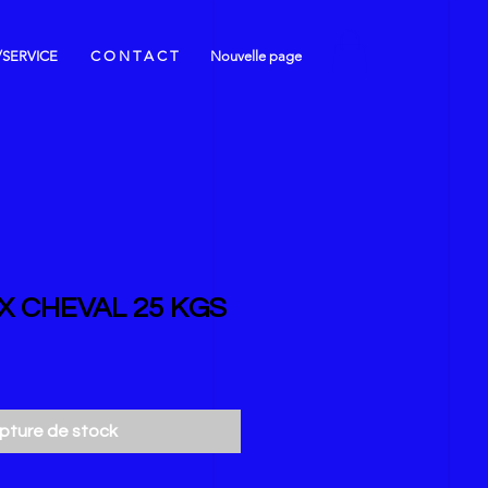
/SERVICE
C O N T A C T
Nouvelle page
X CHEVAL 25 KGS
pture de stock