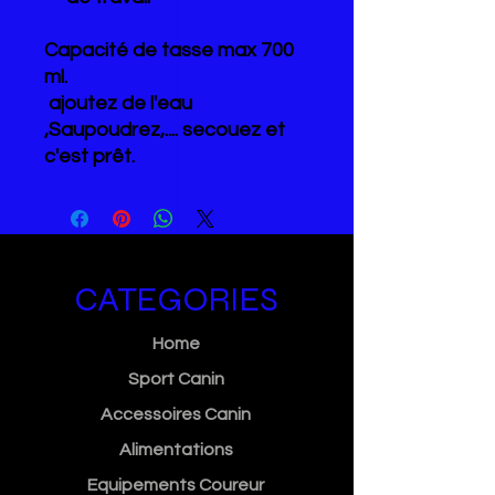
Capacité de tasse max 700
ml.
ajoutez de l'eau
,Saupoudrez,.... secouez et
c'est prêt.
CATEGORIES
Home
Sport Canin
Accessoires Canin
Alimentations
Equipements Coureur