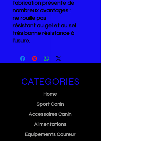
fabrication présente de
nombreux avantages :
ne rouille pas
résistant au gel et au sel
très bonne résistance à
l'usure.
CATEGORIES
Home
Sport Canin
Accessoires Canin
Alimentations
Equipements Coureur