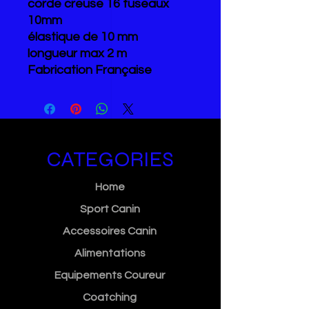
corde creuse 16 fuseaux
10mm
élastique de 10 mm
longueur max 2 m
Fabrication Française
CATEGORIES
Home
Sport Canin
Accessoires Canin
Alimentations
Equipements Coureur
Coatching