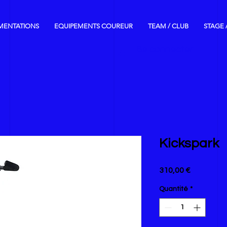
MENTATIONS
EQUIPEMENTS COUREUR
TEAM / CLUB
STAGE 
Se connecter
Kickspark
Prix
310,00 €
Quantité
*