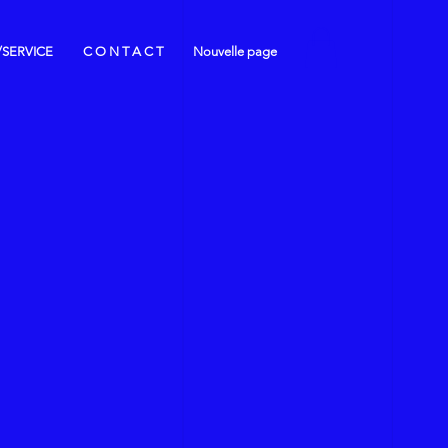
/SERVICE
C O N T A C T
Nouvelle page